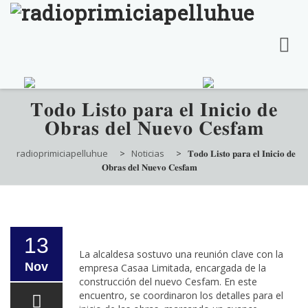
Skip
𝐓𝐨𝐝𝐨 𝐋𝐢𝐬𝐭𝐨 𝐩𝐚𝐫𝐚 𝐞𝐥 𝐈𝐧𝐢𝐜𝐢𝐨 𝐝𝐞
to
𝐎𝐛𝐫𝐚𝐬 𝐝𝐞𝐥 𝐍𝐮𝐞𝐯𝐨 𝐂𝐞𝐬𝐟𝐚𝐦
content
radioprimiciapelluhue
>
Noticias
>
𝐓𝐨𝐝𝐨 𝐋𝐢𝐬𝐭𝐨 𝐩𝐚𝐫𝐚 𝐞𝐥 𝐈𝐧𝐢𝐜𝐢𝐨 𝐝𝐞
𝐎𝐛𝐫𝐚𝐬 𝐝𝐞𝐥 𝐍𝐮𝐞𝐯𝐨 𝐂𝐞𝐬𝐟𝐚𝐦
13
La alcaldesa sostuvo una reunión clave con la
Nov
empresa Casaa Limitada, encargada de la
construcción del nuevo Cesfam. En este
encuentro, se coordinaron los detalles para el