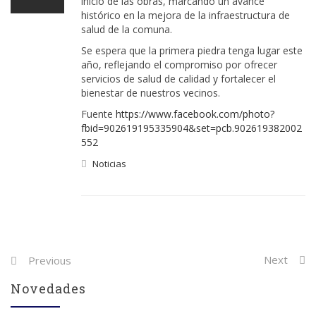
inicio de las obras, marcando un avance
histórico en la mejora de la infraestructura de
salud de la comuna.
Se espera que la primera piedra tenga lugar este
año, reflejando el compromiso por ofrecer
servicios de salud de calidad y fortalecer el
bienestar de nuestros vecinos.
Fuente
https://www.facebook.com/photo?
fbid=902619195335904&set=pcb.902619382002
552
Noticias
Post
Next
Previous
navigation
Novedades