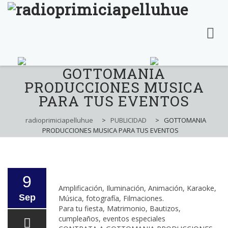
GOTTOMANIA
Skip
to
PRODUCCIONES MUSICA
content
PARA TUS EVENTOS
radioprimiciapelluhue
>
PUBLICIDAD
>
GOTTOMANIA
PRODUCCIONES MUSICA PARA TUS EVENTOS
9
Amplificación, Iluminación, Animación, Karaoke,
Sep
Música, fotografía, Filmaciones.
Para tu fiesta, Matrimonio, Bautizos,
cumpleaños, eventos especiales