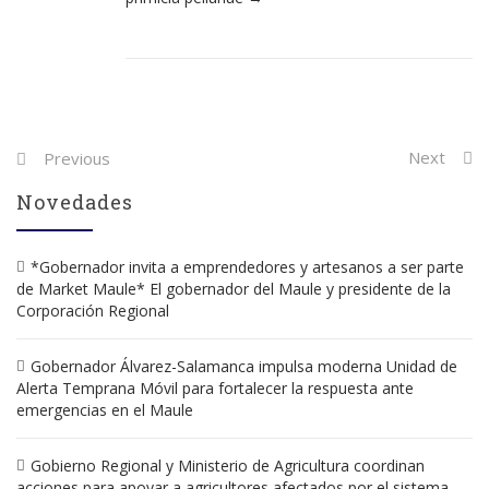
Post
Next
Previous
navigation
Novedades
*Gobernador invita a emprendedores y artesanos a ser parte
de Market Maule* El gobernador del Maule y presidente de la
Corporación Regional
Gobernador Álvarez-Salamanca impulsa moderna Unidad de
Alerta Temprana Móvil para fortalecer la respuesta ante
emergencias en el Maule
Gobierno Regional y Ministerio de Agricultura coordinan
acciones para apoyar a agricultores afectados por el sistema