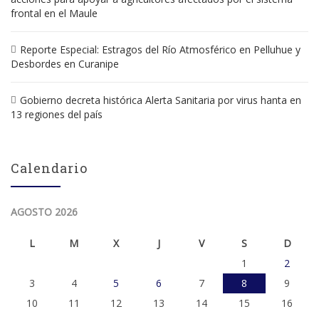
frontal en el Maule
Reporte Especial: Estragos del Río Atmosférico en Pelluhue y
Desbordes en Curanipe
Gobierno decreta histórica Alerta Sanitaria por virus hanta en
13 regiones del país
Calendario
AGOSTO 2026
L
M
X
J
V
S
D
1
2
3
4
5
6
7
8
9
10
11
12
13
14
15
16