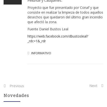
Pelluhue y Cauquenes.
Proyecto que fue presentado por Conaf y que
consiste en realizar la limpieza de todos aquellos
desechos que quedaron del último gran incendio
que afectó la zona.
Fuente Daniel Bustos Leal
https://web.facebook.com/dbustosleal?
_rdc=1&_rdr
INFORMATIVO
Post
Next
Previous
navigation
Novedades