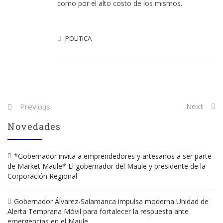
como por el alto costo de los mismos.
POLITICA
Post
Next
Previous
navigation
Novedades
*Gobernador invita a emprendedores y artesanos a ser parte
de Market Maule* El gobernador del Maule y presidente de la
Corporación Regional
Gobernador Álvarez-Salamanca impulsa moderna Unidad de
Alerta Temprana Móvil para fortalecer la respuesta ante
emergencias en el Maule