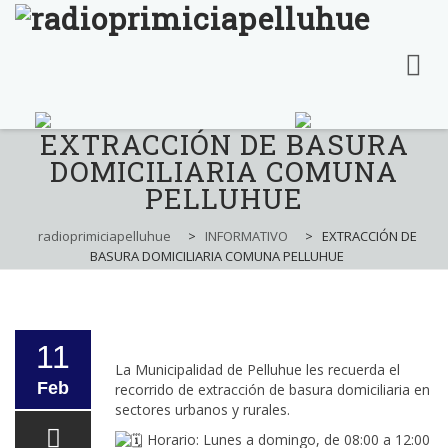
EXTRACCIÓN DE BASURA
Skip
to
DOMICILIARIA COMUNA
content
PELLUHUE
radioprimiciapelluhue
>
INFORMATIVO
>
EXTRACCIÓN DE
BASURA DOMICILIARIA COMUNA PELLUHUE
11
La Municipalidad de Pelluhue les recuerda el
Feb
recorrido de extracción de basura domiciliaria en
sectores urbanos y rurales.
Horario: Lunes a domingo, de 08:00 a 12:00