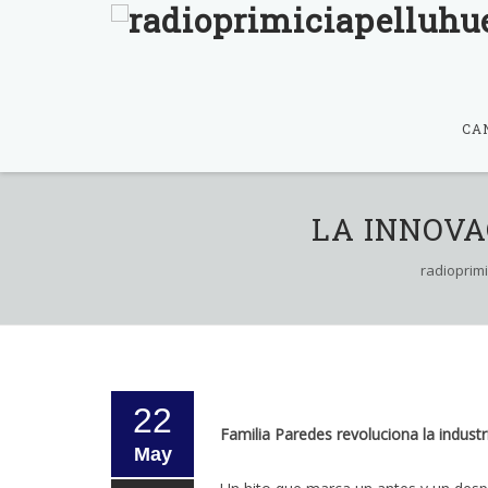
Skip
to
CA
content
LA INNOVA
radioprim
22
Familia Paredes revoluciona la industr
May