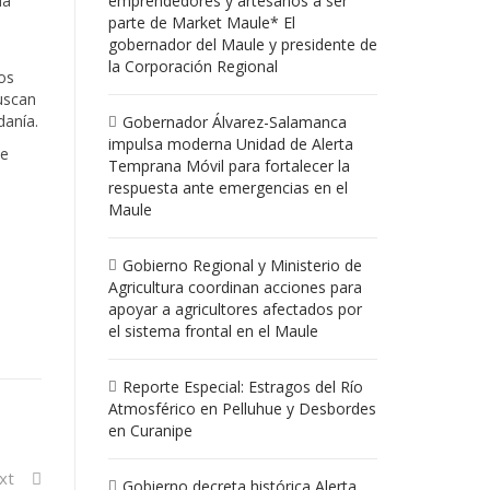
la
emprendedores y artesanos a ser
parte de Market Maule* El
gobernador del Maule y presidente de
la Corporación Regional
os
uscan
danía.
Gobernador Álvarez-Salamanca
impulsa moderna Unidad de Alerta
te
Temprana Móvil para fortalecer la
respuesta ante emergencias en el
Maule
Gobierno Regional y Ministerio de
Agricultura coordinan acciones para
apoyar a agricultores afectados por
el sistema frontal en el Maule
Reporte Especial: Estragos del Río
Atmosférico en Pelluhue y Desbordes
en Curanipe
xt
Gobierno decreta histórica Alerta