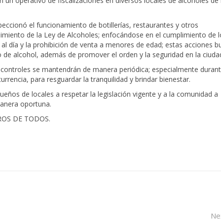
 un operativo de fiscalizaciones en diversos locales de alcoholes de 
peccionó el funcionamiento de botillerías, restaurantes y otros
limiento de la Ley de Alcoholes; enfocándose en el cumplimiento de l
al día y la prohibición de venta a menores de edad; estas acciones b
 de alcohol, además de promover el orden y la seguridad en la ciuda
 controles se mantendrán de manera periódica; especialmente duran
rrencia, para resguardar la tranquilidad y brindar bienestar.
ueños de locales a respetar la legislación vigente y a la comunidad a
manera oportuna.
ROS DE TODOS.
Ne