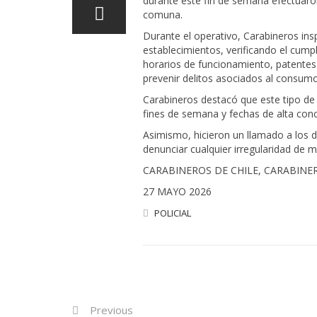
durante este fin de semana efectuaron
comuna.
Durante el operativo, Carabineros ins
establecimientos, verificando el cump
horarios de funcionamiento, patentes 
prevenir delitos asociados al consumo
Carabineros destacó que este tipo de
fines de semana y fechas de alta concu
Asimismo, hicieron un llamado a los d
denunciar cualquier irregularidad de 
CARABINEROS DE CHILE, CARABINE
27 MAYO 2026
POLICIAL
Post
Previous