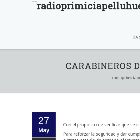
Skip
to
CA
content
CARABINEROS D
radioprimiciap
27
Con el propósito de verificar que se cu
May
Para reforzar la seguridad y dar cumpl