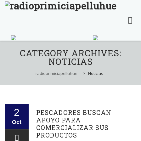
Skip
to
CATEGORY ARCHIVES:
content
NOTICIAS
radioprimiciapelluhue
>
Noticias
2
PESCADORES BUSCAN
APOYO PARA
Oct
COMERCIALIZAR SUS
PRODUCTOS