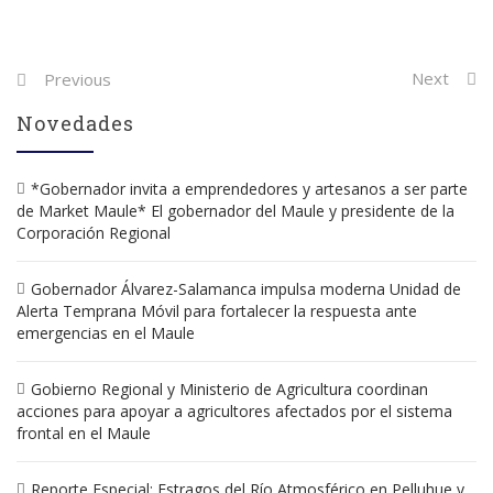
Post
Next
Previous
navigation
Novedades
*Gobernador invita a emprendedores y artesanos a ser parte
de Market Maule* El gobernador del Maule y presidente de la
Corporación Regional
Gobernador Álvarez-Salamanca impulsa moderna Unidad de
Alerta Temprana Móvil para fortalecer la respuesta ante
emergencias en el Maule
Gobierno Regional y Ministerio de Agricultura coordinan
acciones para apoyar a agricultores afectados por el sistema
frontal en el Maule
Reporte Especial: Estragos del Río Atmosférico en Pelluhue y