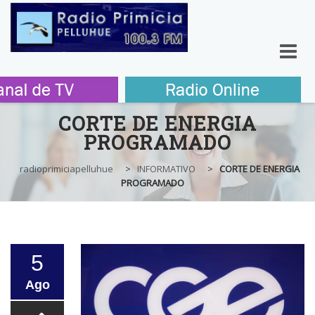
Skip
CORTE DE ENERGIA
to
PROGRAMADO
content
radioprimiciapelluhue
>
INFORMATIVO
>
CORTE DE ENERGIA
PROGRAMADO
5
Ago