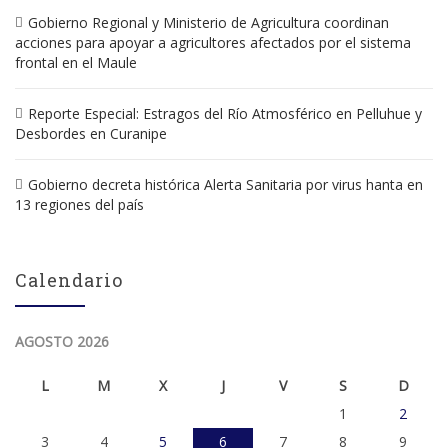
Gobierno Regional y Ministerio de Agricultura coordinan
acciones para apoyar a agricultores afectados por el sistema
frontal en el Maule
Reporte Especial: Estragos del Río Atmosférico en Pelluhue y
Desbordes en Curanipe
Gobierno decreta histórica Alerta Sanitaria por virus hanta en
13 regiones del país
Calendario
AGOSTO 2026
L
M
X
J
V
S
D
1
2
3
4
5
6
7
8
9